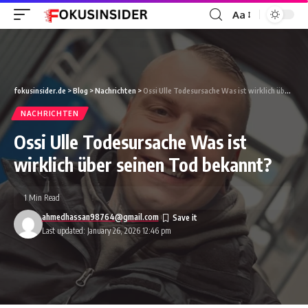
Aa
Font
Resizer
fokusinsider.de
>
Blog
>
Nachrichten
>
Ossi Ulle Todesursache Was ist wirklich über seinen Tod bekannt?
NACHRICHTEN
Ossi Ulle Todesursache Was ist
wirklich über seinen Tod bekannt?
1 Min Read
ahmedhassan98764@gmail.com
Last updated: January 26, 2026 12:46 pm